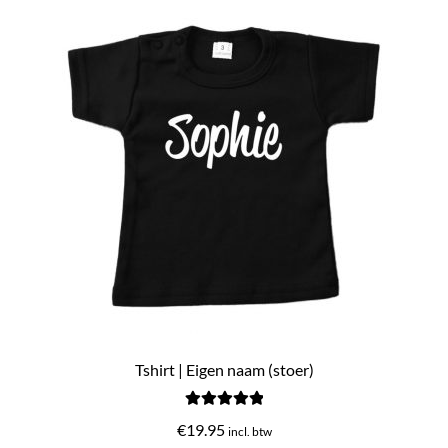
Tshirt | Eigen naam (stoer)
Gewaardeerd
€
19.95
incl. btw
5.00
uit 5