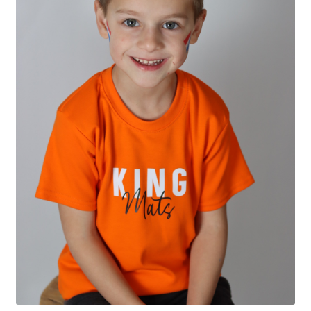
Uitverkoop
Submen
Klantenservice
uitvou
Contact