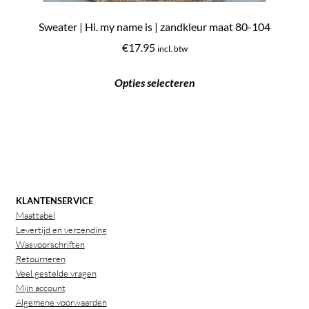
Sweater | Hi. my name is | zandkleur maat 80-104
€
17.95
incl. btw
Dit
Opties selecteren
product
heeft
meerdere
variaties.
Deze
optie
kan
KLANTENSERVICE
gekozen
Maattabel
worden
Levertijd en verzending
Wasvoorschriften
op
Retourneren
de
Veel gestelde vragen
productpagina
Mijn account
Algemene voorwaarden