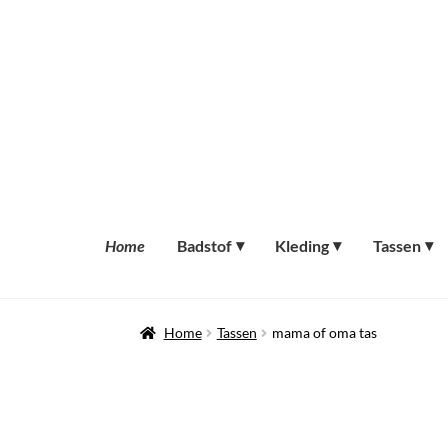
Ga
Ga
door
naar
naar
de
navigatie
inhoud
Home
Badstof
Kleding
Tassen
Home
Tassen
mama of oma tas