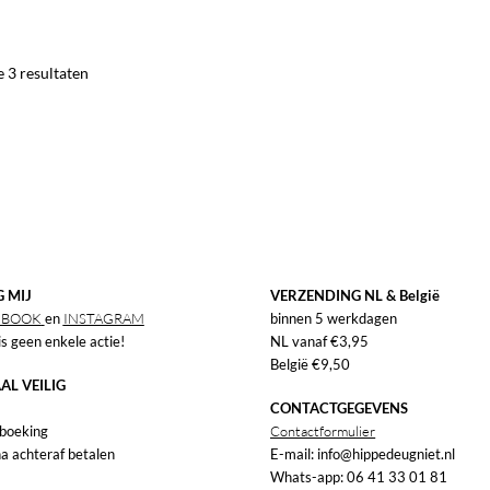
Gesorteerd
e 3 resultaten
op
nieuwste
 MIJ
VERZENDING NL & België
EBOOK
en
INSTAGRAM
binnen 5 werkdagen
s geen enkele actie!
NL vanaf €3,95
België €9,50
AL VEILIG
CONTACTGEGEVENS
boeking
Contactformulier
a achteraf betalen
E-mail: info@hippedeugniet.nl
Whats-app: 06 41 33 01 81