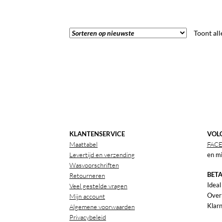
Toont all
KLANTENSERVICE
VOLG
Maattabel
FAC
Levertijd en verzending
en mi
Wasvoorschriften
BETA
Retourneren
Ideal
Veel gestelde vragen
Over
Mijn account
Klarn
Algemene voorwaarden
Privacybeleid