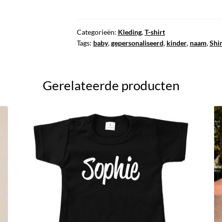
Eigen
naam
(handgeschreven)
Categorieën:
Kleding
,
T-shirt
Tags:
baby
,
gepersonaliseerd
,
kinder
,
naam
,
Shir
aantal
Gerelateerde producten