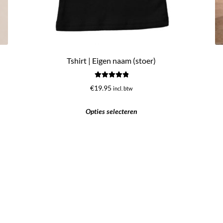
Tshirt | Eigen naam (stoer)
Gewaardeerd
€
19.95
incl. btw
5.00
uit 5
Opties selecteren