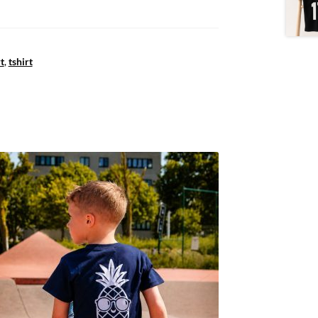
t
,
tshirt