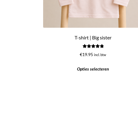
T-shirt | Big sister
Gewaardeerd
€
19.95
incl. btw
5.00
uit 5
Opties selecteren