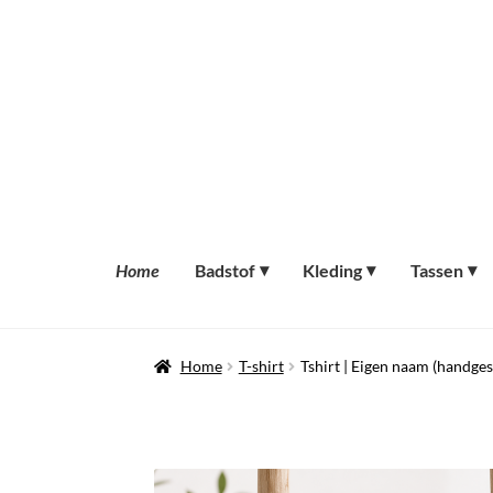
Ga
Ga
door
naar
naar
de
navigatie
inhoud
Home
Badstof
Kleding
Tassen
Home
T-shirt
Tshirt | Eigen naam (handge