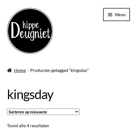
Ga
Ga
Menu
door
naar
naar
de
navigatie
inhoud
Home
Home
Producten getagged “kingsday”
Submen
Badstof
uitvou
kingsday
Submen
Kleding
uitvou
Submen
Tassen
uitvou
Gesorteerd
Toont alle 4 resultaten
Keukenschort
op