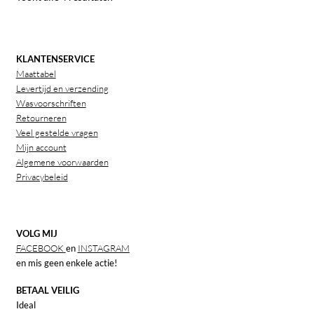
op
nieuwste
KLANTENSERVICE
Maattabel
Levertijd en verzending
Wasvoorschriften
Retourneren
Veel gestelde vragen
Mijn account
Algemene voorwaarden
Privacybeleid
VOLG MIJ
FACEBOOK
en
INSTAGRAM
en mis geen enkele actie!
BETAAL VEILIG
Ideal