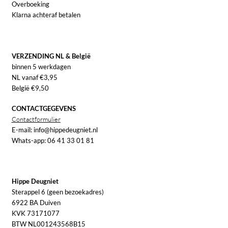
Overboeking
Klarna achteraf betalen
VERZENDING NL & België
binnen 5 werkdagen
NL vanaf €3,95
België €9,50
CONTACTGEGEVENS
Contactformulier
E-mail: info@hippedeugniet.nl
Whats-app: 06 41 33 01 81
Hippe Deugniet
Sterappel 6 (geen bezoekadres)
6922 BA Duiven
KVK 73171077
BTW NL001243568B15