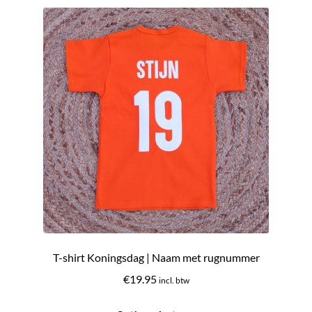
nieuwste
Uitverkoop
Submen
Klantenservice
uitvou
Contact
T-shirt Koningsdag | Naam met rugnummer
€
19.95
incl. btw