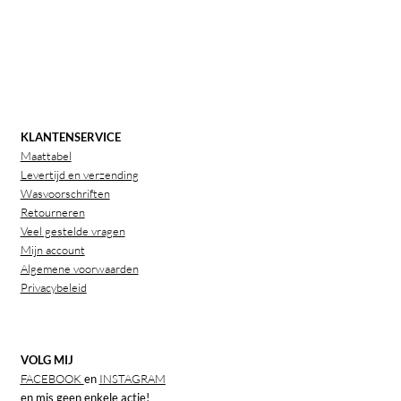
KLANTENSERVICE
Maattabel
Levertijd en verzending
Wasvoorschriften
Retourneren
Veel gestelde vragen
Mijn account
Algemene voorwaarden
Privacybeleid
VOLG MIJ
FACEBOOK
en
INSTAGRAM
en mis geen enkele actie!