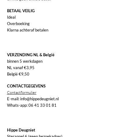
BETAAL VEILIG
Ideal
Overboeking
Klarna achteraf betalen
VERZENDING NL & België
binnen 5 werkdagen
NL vanaf €3,95
België €9,50
CONTACTGEGEVENS
Contactformulier
E-mail: info@hippedeugniet.nl
Whats-app: 06 41 33 01 81
Hippe Deugniet
Sterappel 6 (geen bezoekadres)