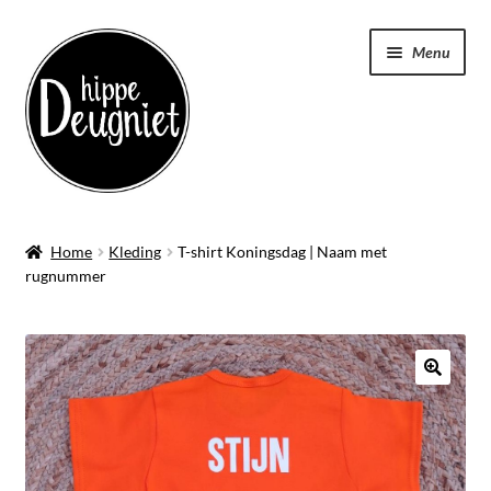
Ga
Ga
Menu
door
naar
naar
de
navigatie
inhoud
Home
Home
Kleding
T-shirt Koningsdag | Naam met
Submen
rugnummer
Badstof
uitvou
Submen
Kleding
uitvou
Submen
Tassen
uitvou
Keukenschort