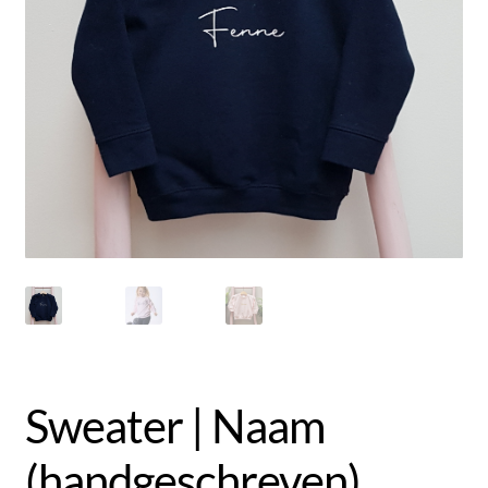
Uitverkoop
Submen
Klantenservice
uitvou
Contact
Sweater | Naam
(handgeschreven)