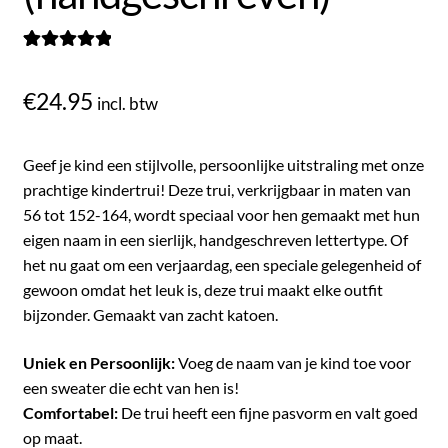
Gewaardeerd
2
5.00
op 5
€
24.95
incl. btw
gebaseerd op
klantbeoordel
ingen
Geef je kind een stijlvolle, persoonlijke uitstraling met onze
prachtige kindertrui! Deze trui, verkrijgbaar in maten van
56 tot 152-164, wordt speciaal voor hen gemaakt met hun
eigen naam in een sierlijk, handgeschreven lettertype. Of
het nu gaat om een verjaardag, een speciale gelegenheid of
gewoon omdat het leuk is, deze trui maakt elke outfit
bijzonder. Gemaakt van zacht katoen.
Uniek en Persoonlijk:
Voeg de naam van je kind toe voor
een sweater die echt van hen is!
Comfortabel:
De trui heeft een fijne pasvorm en valt goed
op maat.