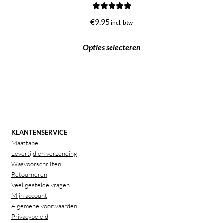
Gewaardeerd
€
9.95
incl. btw
5.00
uit 5
Opties selecteren
KLANTENSERVICE
Maattabel
Levertijd en verzending
Wasvoorschriften
Retourneren
Veel gestelde vragen
Mijn account
Algemene voorwaarden
Privacybeleid