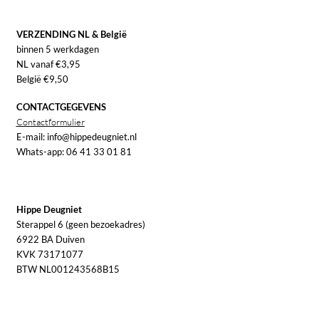
VERZENDING NL & België
binnen 5 werkdagen
NL vanaf €3,95
België €9,50
CONTACTGEGEVENS
Contactformulier
E-mail: info@hippedeugniet.nl
Whats-app: 06 41 33 01 81
Hippe Deugniet
Sterappel 6 (geen bezoekadres)
6922 BA Duiven
KVK 73171077
BTW NL001243568B15