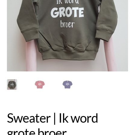
Uitverkoop
Submen
Klantenservice
uitvou
Contact
Sweater | Ik word
grote broer