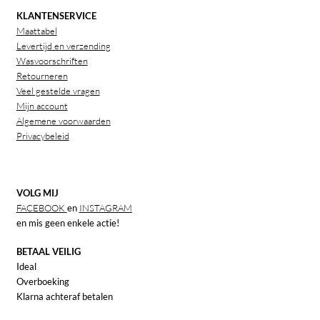
KLANTENSERVICE
Maattabel
Levertijd en verzending
Wasvoorschriften
Retourneren
Veel gestelde vragen
Mijn account
Algemene voorwaarden
Privacybeleid
VOLG MIJ
FACEBOOK
en
INSTAGRAM
en mis geen enkele actie!
BETAAL VEILIG
Ideal
Overboeking
Klarna achteraf betalen