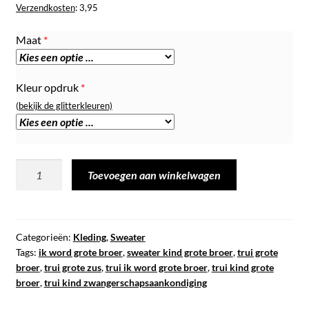
Verzendkosten
: 3,95
Maat
*
Kleur opdruk
*
(bekijk de glitterkleuren)
Sweater
Toevoegen aan winkelwagen
|
Ik
word
grote
Categorieën:
Kleding
,
Sweater
Tags:
ik word grote broer
,
sweater kind grote broer
,
trui grote
broer
broer
,
trui grote zus
,
trui ik word grote broer
,
trui kind grote
aantal
broer
,
trui kind zwangerschapsaankondiging