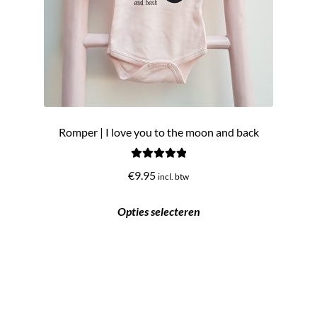
Romper | I love you to the moon and back
Gewaardeerd
€
9.95
incl. btw
5.00
uit 5
Opties selecteren