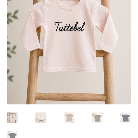
Uitverkoop
Submen
Klantenservice
uitvou
Contact