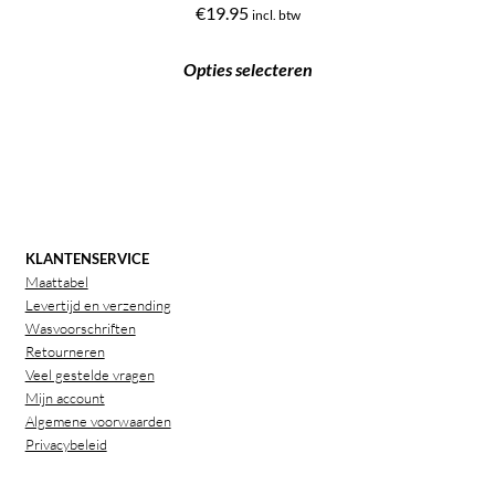
€
19.95
incl. btw
Opties selecteren
KLANTENSERVICE
Maattabel
Levertijd en verzending
Wasvoorschriften
Retourneren
Veel gestelde vragen
Mijn account
Algemene voorwaarden
Privacybeleid