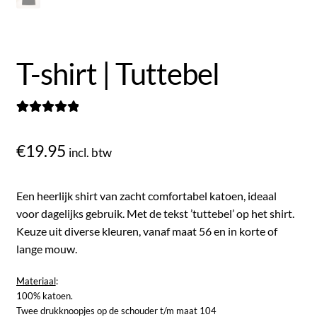
T-shirt | Tuttebel
Gewaardeerd
1
5.00
op 5
€
19.95
incl. btw
gebaseerd op
klantbeoordel
ing
Een heerlijk shirt van zacht comfortabel katoen, ideaal
voor dagelijks gebruik. Met de tekst ’tuttebel’ op het shirt.
Keuze uit diverse kleuren, vanaf maat 56 en in korte of
lange mouw.
Materiaal
:
100% katoen.
Twee drukknoopjes op de schouder t/m maat 104