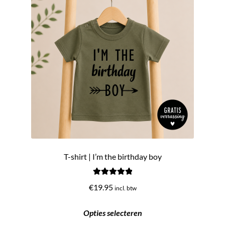
T-shirt | I’m the birthday boy
Gewaardeerd
€
19.95
incl. btw
5.00
uit 5
Opties selecteren