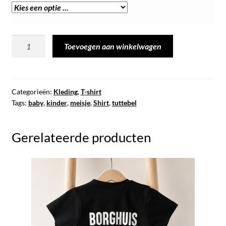
T-
Toevoegen aan winkelwagen
shirt
|
Tuttebel
aantal
Categorieën:
Kleding
,
T-shirt
Tags:
baby
,
kinder
,
meisje
,
Shirt
,
tuttebel
Gerelateerde producten