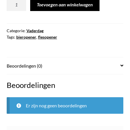
Flesopener
Toevoegen aan winkelwagen
|
opa
naam
aantal
Categorie:
Vaderdag
Tags:
bieropener
,
flesopener
Beoordelingen (0)
Beoordelingen
Er zijn nog geen beoordelingen