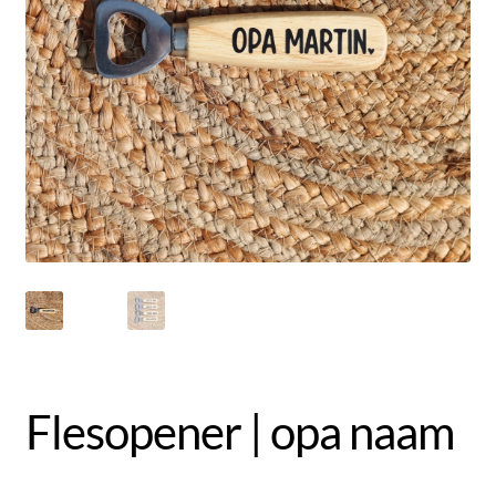
Uitverkoop
Submen
Klantenservice
uitvou
Contact
Flesopener | opa naam