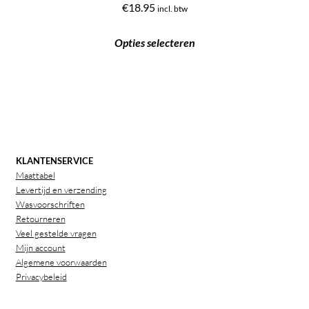
€
18.95
incl. btw
Opties selecteren
KLANTENSERVICE
Maattabel
Levertijd en verzending
Wasvoorschriften
Retourneren
Veel gestelde vragen
Mijn account
Algemene voorwaarden
Privacybeleid