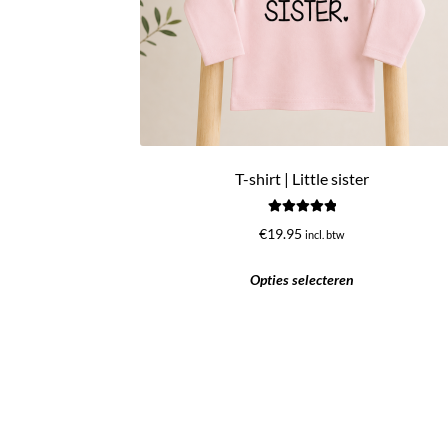
T-shirt | Little sister
Gewaardeerd
€
19.95
incl. btw
5.00
uit 5
Opties selecteren