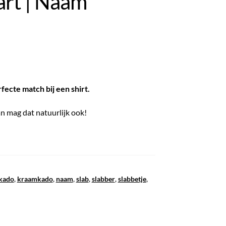
art | Naam
ecte match bij een shirt.
n mag dat natuurlijk ook!
kado
,
kraamkado
,
naam
,
slab
,
slabber
,
slabbetje
,