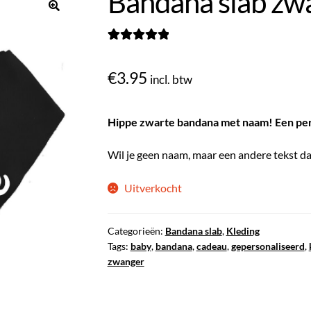
Bandana slab zw
Gewaardeerd
1
5.00
op 5
€
3.95
incl. btw
gebaseerd op
klantbeoordel
ing
Hippe zwarte bandana met naam! Een perf
Wil je geen naam, maar een andere tekst da
Uitverkocht
Categorieën:
Bandana slab
,
Kleding
Tags:
baby
,
bandana
,
cadeau
,
gepersonaliseerd
,
zwanger