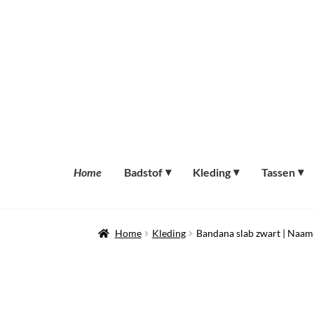
Ga
Ga
door
naar
naar
de
navigatie
inhoud
Home
Badstof
Kleding
Tassen
Home
Kleding
Bandana slab zwart | Naam