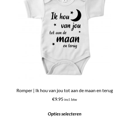
kan
gekozen
worden
op
de
productpagina
Romper | Ik hou van jou tot aan de maan en terug
€
9.95
incl. btw
Opties selecteren