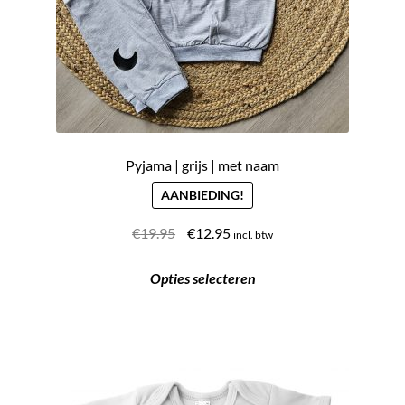
productpagina
Pyjama | grijs | met naam
AANBIEDING!
Oorspronkelijke
Huidige
€
19.95
€
12.95
incl. btw
prijs
prijs
Dit
was:
is:
Opties selecteren
product
€19.95.
€12.95.
heeft
meerdere
variaties.
Deze
optie