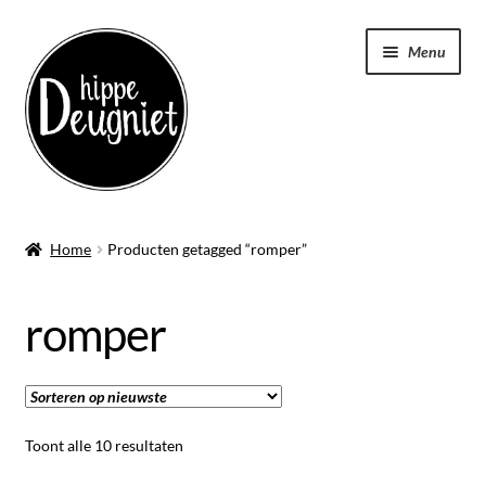
Ga
Ga
Menu
door
naar
naar
de
navigatie
inhoud
Home
Home
Producten getagged “romper”
Submen
Badstof
uitvou
romper
Submen
Kleding
uitvou
Submen
Tassen
uitvou
Gesorteerd
Toont alle 10 resultaten
Keukenschort
op