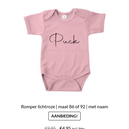
nieuwste
Uitverkoop
Submen
Klantenservice
uitvou
Contact
Romper lichtroze | maat 86 of 92 | met naam
AANBIEDING!
Oorspronkelijke
Huidige
€
9.95
€
4.95
incl. btw