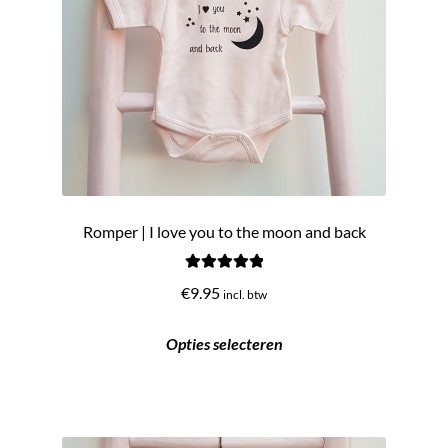
Romper | I love you to the moon and back
Gewaardeerd
€
9.95
incl. btw
5.00
uit 5
Opties selecteren