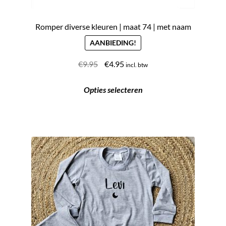
Romper diverse kleuren | maat 74 | met naam
AANBIEDING!
Oorspronkelijke
Huidige
€
9.95
€
4.95
incl. btw
prijs
prijs
Dit
was:
is:
Opties selecteren
product
€9.95.
€4.95.
heeft
meerdere
variaties.
Deze
optie
kan
gekozen
worden
op
de