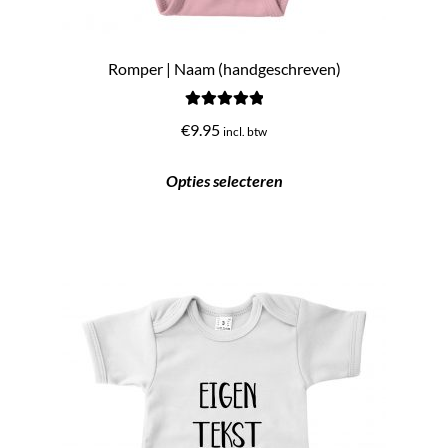
Romper | Naam (handgeschreven)
Gewaardeerd
€
9.95
incl. btw
5.00
uit 5
Opties selecteren