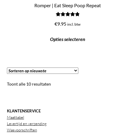
Romper | Eat Sleep Poop Repeat
Gewaardeerd
€
9.95
incl. btw
5.00
uit 5
Opties selecteren
Gesorteerd
Toont alle 10 resultaten
op
nieuwste
KLANTENSERVICE
Maattabel
Levertijd en verzending
Wasvoorschriften