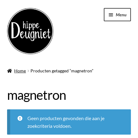
Ga
Ga
Menu
door
naar
naar
de
navigatie
inhoud
Home
Home
Producten getagged “magnetron”
Submen
Badstof
uitvou
magnetron
Submen
Kleding
uitvou
Submen
Tassen
uitvou
Geen producten gevonden die aan je
zoekcriteria voldoen.
Keukenschort