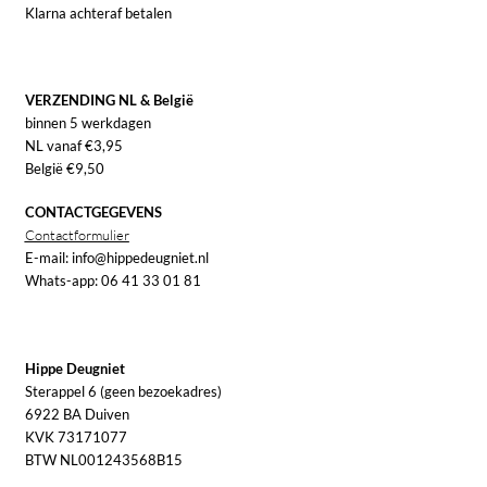
Klarna achteraf betalen
VERZENDING NL & België
binnen 5 werkdagen
NL vanaf €3,95
België €9,50
CONTACTGEGEVENS
Contactformulier
E-mail: info@hippedeugniet.nl
Whats-app: 06 41 33 01 81
Hippe Deugniet
Sterappel 6 (geen bezoekadres)
6922 BA Duiven
KVK 73171077
BTW NL001243568B15