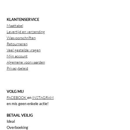
Uitverkoop
Submen
KLANTENSERVICE
Klantenservice
Maattabel
uitvou
Levertijd en verzending
Contact
Wasvoorschriften
Retourneren
Veel gestelde vragen
Mijn account
Algemene voorwaarden
Privacybeleid
VOLG MIJ
FACEBOOK
en
INSTAGRAM
en mis geen enkele actie!
BETAAL VEILIG
Ideal
Overboeking