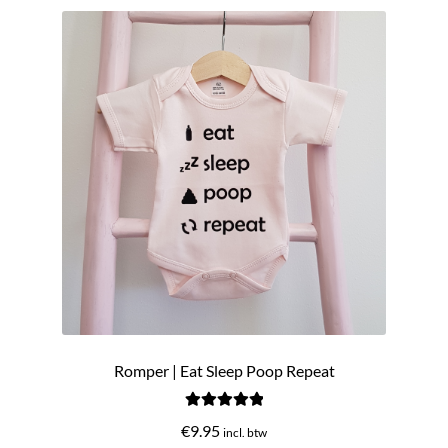
Uitverkoop
Submen
Klantenservice
uitvou
Contact
Romper | Eat Sleep Poop Repeat
Gewaardeerd
€
9.95
incl. btw
5.00
uit 5