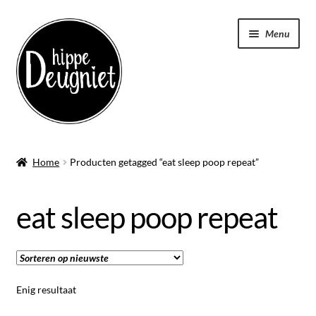
Ga
Ga
Menu
door
naar
naar
de
navigatie
inhoud
Home
Home
Producten getagged “eat sleep poop repeat”
Submen
Badstof
uitvou
eat sleep poop repeat
Submen
Kleding
uitvou
Submen
Tassen
uitvou
Enig resultaat
Keukenschort