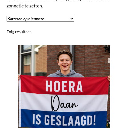
Uitverkoop
zonnetje te zetten.
Submen
Klantenservice
uitvou
Enig resultaat
Contact