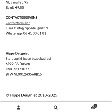
NL vanaf €3,95
België €9,50
CONTACTGEGEVENS
Contactformulier
E-mail: info@hippedeugniet.nl
Whats-app: 06 41 33 01 81
Hippe Deugniet
Sterappel 6 (geen bezoekadres)
6922 BA Duiven
KVK 73171077
BTW NL001243568B15
© Hippe Deugniet 2018-2025
0
Zoeken
Zoeken