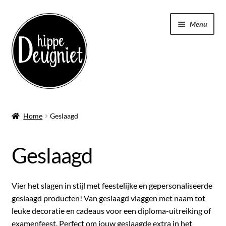
Ga
Ga
Menu
door
naar
naar
de
navigatie
inhoud
Home
Home
Geslaagd
Submen
Badstof
uitvou
Geslaagd
Submen
Kleding
uitvou
Submen
Tassen
Vier het slagen in stijl met feestelijke en gepersonaliseerde
uitvou
geslaagd producten! Van geslaagd vlaggen met naam tot
Keukenschort
leuke decoratie en cadeaus voor een diploma-uitreiking of
examenfeest. Perfect om jouw geslaagde extra in het