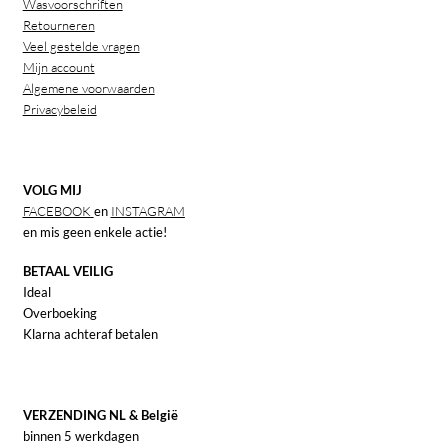
Wasvoorschriften
Retourneren
Veel gestelde vragen
Mijn account
Algemene voorwaarden
Privacybeleid
VOLG MIJ
FACEBOOK
en
INSTAGRAM
en mis geen enkele actie!
BETAAL VEILIG
Ideal
Overboeking
Klarna achteraf betalen
VERZENDING NL & België
binnen 5 werkdagen